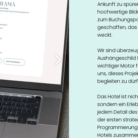
Ankunft zu spüren
hochwertige Bild
zum Buchungsport
geschaffen, das 
weckt.
Wir sind überzeug
Aushängeschild f
wichtiger Motor f
uns, dieses Proje
begleiten zu dürf
Das Hotel ist nic
sondern ein Erleb
jedem Detail des 
der ersten strat
Programmierung
Hotels zusammen