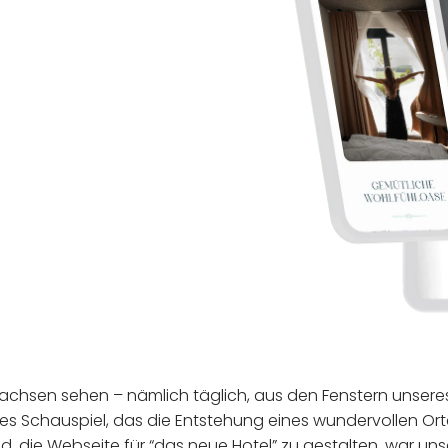
hsen sehen – nämlich täglich, aus den Fenstern unseres 
s Schauspiel, das die Entstehung eines wundervollen Ort
nd, die Webseite für “das neue Hotel” zu gestalten, war u