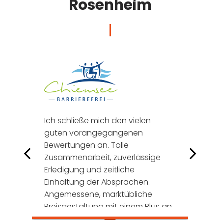
Rosenheim
t
Ich schließe mich den vielen
Mi
guten vorangegangenen
zu
Bewertungen an. Tolle
Se
Zusammenarbeit, zuverlässige
Wü
Erledigung und zeitliche
He
Einhaltung der Absprachen.
Ku
ll
Angemessene, marktübliche
um
Preisgestaltung mit einem Plus an
pr
st
Service, der für mich wichtig ist. In
Di