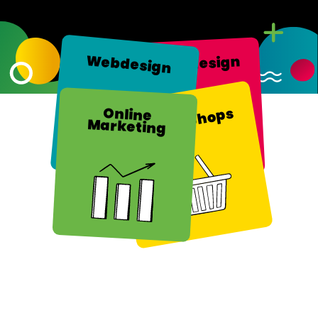
Web
design
design
Grafik
Shops
Online
Online
Marketing