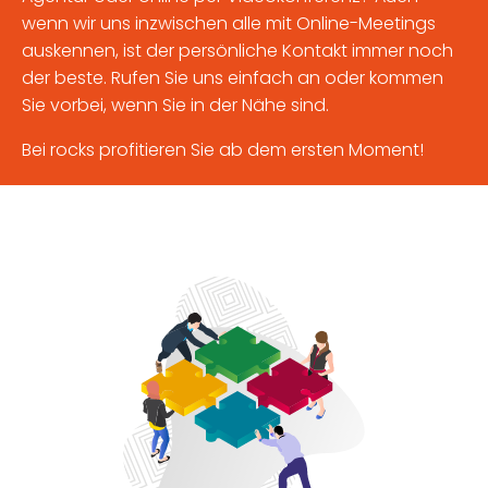
wenn wir uns inzwischen alle mit Online-Meetings
auskennen, ist der persönliche Kontakt immer noch
der beste. Rufen Sie uns einfach an oder kommen
Sie vorbei, wenn Sie in der Nähe sind.
Bei rocks profitieren Sie ab dem ersten Moment!