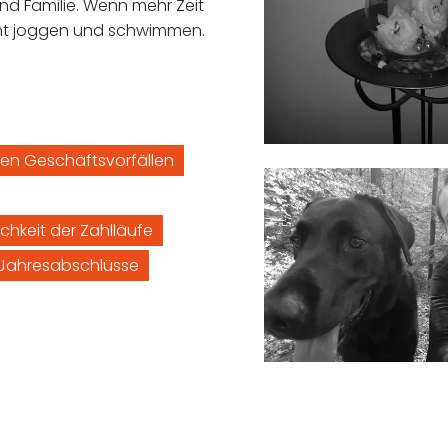
nd Familie. Wenn mehr Zeit
geht joggen und schwimmen.
en Geschäftsvorfällen
chkeit der Zahlläufe
d Jahresabschlüsse