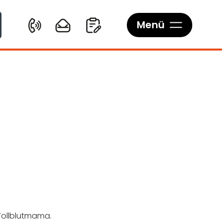
Menü
 Vollblutmama.