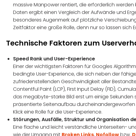
massive Manpower rentiert, die erforderlich werden k
Daten ergibt einen Vergleich der Aufwände und Erge
besonderes Augenmerk auf plötzliche Verschiebungen
Zeitfaktor eine große Rolle, denn nur so lassen sich 
Technische Faktoren zum Userverh
Speed Rank und User-Experience
Einer der wichtigsten Faktoren für Googles Algorith
bedingte User-Experience, die sich neben der fähig
zufriedenstellenden Geschwindigkeit aller Bestandteil
Contentful Paint (LCP), First Input Delay (FID), Cumul
das megabyte-starke Bild erst um einige Sekunden 
präsentierte Seitenaufbau durcheinandergeworfen wi
Klick eine Rolle für die User-Experience.
Störungen, Ausfälle, Struktur und Organisation d
Eine flache und leicht verständliche Unterseiten- und
wie der Umgang mit
Broken Links
,
Nofollow
bzw.
D