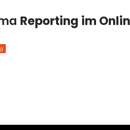
ema
Reporting im Onli
ng