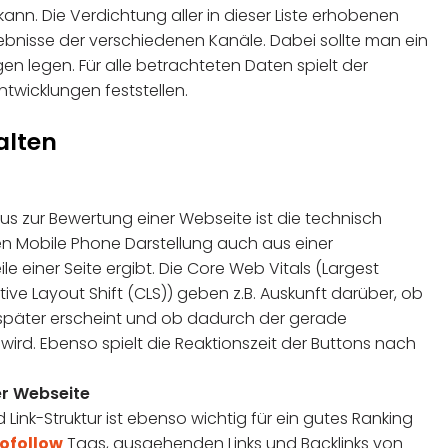
ann. Die Verdichtung aller in dieser Liste erhobenen
bnisse der verschiedenen Kanäle. Dabei sollte man ein
 legen. Für alle betrachteten Daten spielt der
Entwicklungen feststellen.
alten
mus zur Bewertung einer Webseite ist die technisch
en Mobile Phone Darstellung auch aus einer
e einer Seite ergibt. Die Core Web Vitals (Largest
ative Layout Shift (CLS)) geben z.B. Auskunft darüber, ob
später erscheint und ob dadurch der gerade
rd. Ebenso spielt die Reaktionszeit der Buttons nach
er Webseite
 Link-Struktur ist ebenso wichtig für ein gutes Ranking
ofollow
Tags, ausgehenden Links und Backlinks von