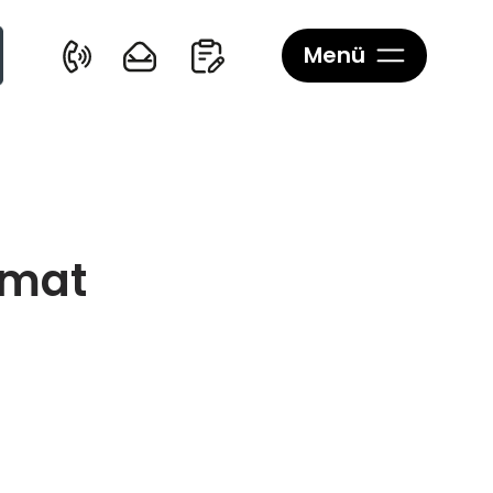
Menü
rmat